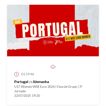
01:19:46
Portugal
vs
Alemanha
U17 Women WSE Euro 2026 | Fase de Grupo | 3ª
Jornada
22/07/2025 19:20