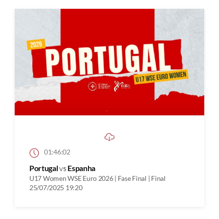
01:46:02
Portugal
vs
Espanha
U17 Women WSE Euro 2026 | Fase Final | Final
25/07/2025 19:20