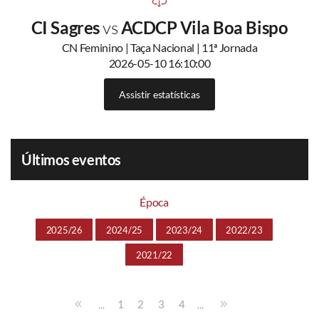
CI Sagres
vs
ACDCP Vila Boa Bispo
CN Feminino | Taça Nacional | 11ª Jornada
2026-05-10 16:10:00
Assistir estatísticas
Últimos eventos
Época
2025/26
2024/25
2023/24
2022/23
2021/22
...
...
1
2
3
4