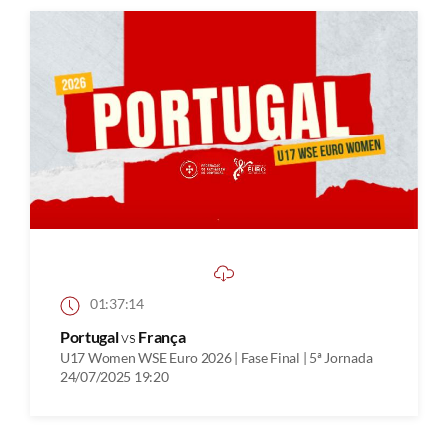
01:37:14
Portugal
vs
França
U17 Women WSE Euro 2026 | Fase Final | 5ª Jornada
24/07/2025 19:20