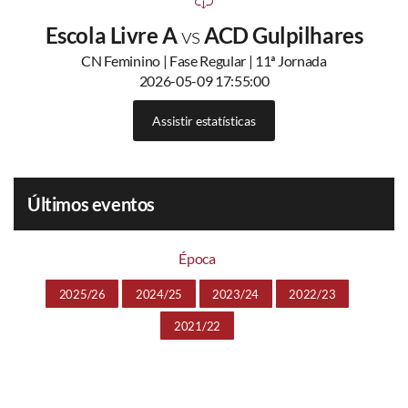
Escola Livre A
vs
ACD Gulpilhares
CN Feminino | Fase Regular | 11ª Jornada
2026-05-09 17:55:00
Assistir estatísticas
Últimos eventos
Época
2025/26
2024/25
2023/24
2022/23
2021/22