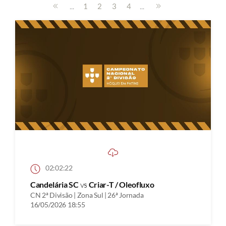
...
...
1
2
3
4
02:02:22
Candelária SC
vs
Criar-T / Oleofluxo
CN 2ª Divisão | Zona Sul | 26ª Jornada
16/05/2026 18:55