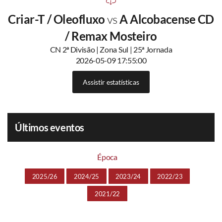
Criar-T / Oleofluxo
vs
A Alcobacense CD
/ Remax Mosteiro
CN 2ª Divisão | Zona Sul | 25ª Jornada
2026-05-09 17:55:00
Assistir estatísticas
Últimos eventos
Época
2025/26
2024/25
2023/24
2022/23
2021/22