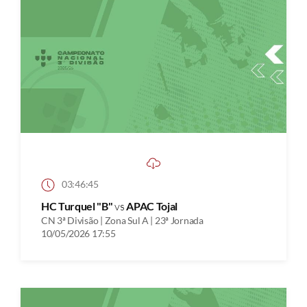
03:46:45
HC Turquel "B"
vs
APAC Tojal
CN 3ª Divisão | Zona Sul A | 23ª Jornada
10/05/2026 17:55