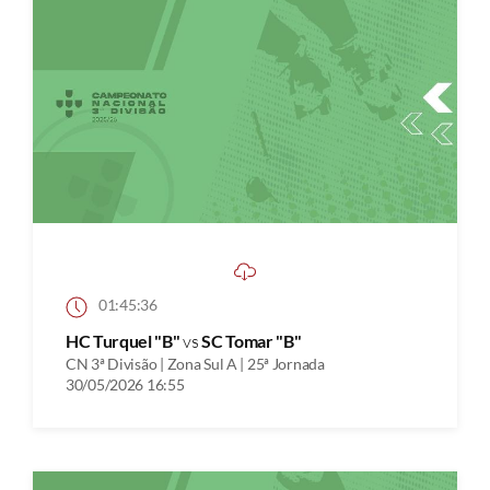
01:45:36
HC Turquel "B"
vs
SC Tomar "B"
CN 3ª Divisão | Zona Sul A | 25ª Jornada
30/05/2026 16:55