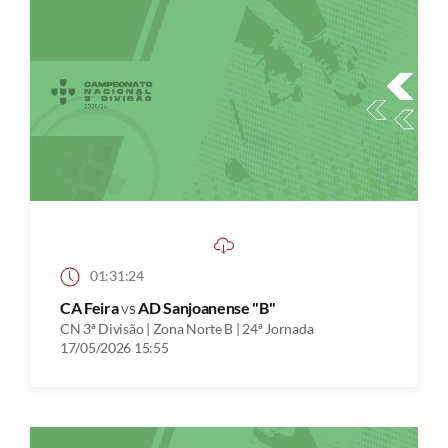
01:31:24
CA Feira
vs
AD Sanjoanense "B"
CN 3ª Divisão | Zona Norte B | 24ª Jornada
17/05/2026 15:55