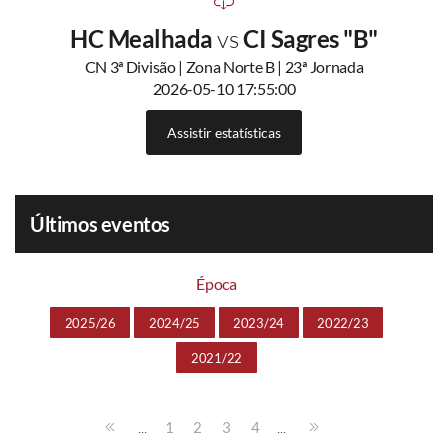
HC Mealhada
vs
CI Sagres "B"
CN 3ª Divisão | Zona Norte B | 23ª Jornada
2026-05-10 17:55:00
Assistir estatísticas
Últimos eventos
Época
2025/26
2024/25
2023/24
2022/23
2021/22
...
...
1
2
3
4