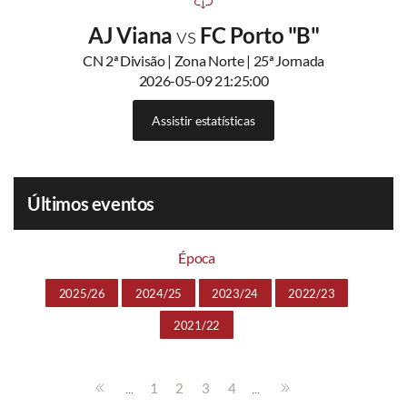
AJ Viana
vs
FC Porto "B"
CN 2ª Divisão | Zona Norte | 25ª Jornada
2026-05-09 21:25:00
Assistir estatísticas
Últimos eventos
Época
2025/26
2024/25
2023/24
2022/23
2021/22
...
...
1
2
3
4