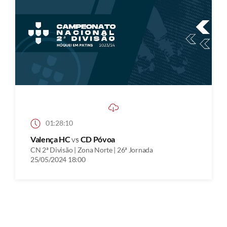
01:28:10
Valença HC
vs
CD Póvoa
CN 2ª Divisão | Zona Norte | 26ª Jornada
25/05/2024 18:00