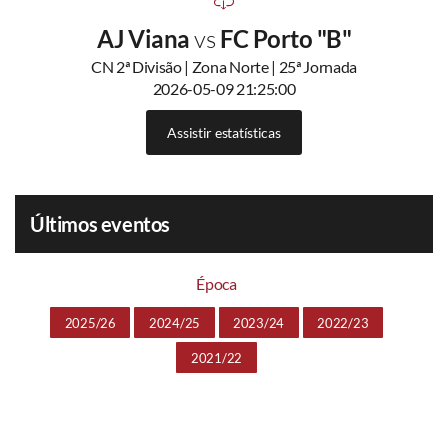
AJ Viana
vs
FC Porto "B"
CN 2ª Divisão | Zona Norte | 25ª Jornada
2026-05-09 21:25:00
Assistir estatísticas
Últimos eventos
Época
2025/26
2024/25
2023/24
2022/23
2021/22