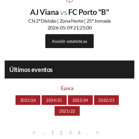
AJ Viana
vs
FC Porto "B"
CN 2ª Divisão | Zona Norte | 25ª Jornada
2026-05-09 21:25:00
Assistir estatísticas
Últimos eventos
Época
2025/26
2024/25
2023/24
2022/23
2021/22
...
...
1
2
3
4