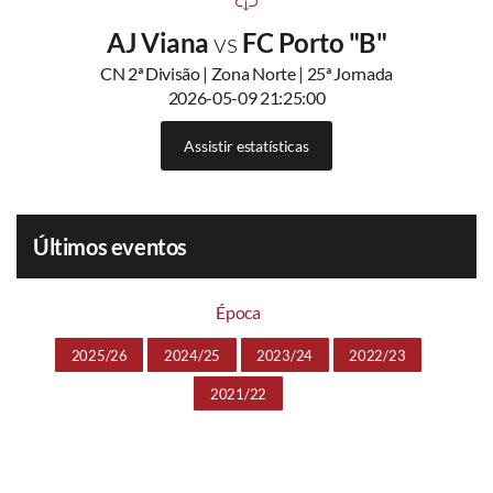
AJ Viana
vs
FC Porto "B"
CN 2ª Divisão | Zona Norte | 25ª Jornada
2026-05-09 21:25:00
Assistir estatísticas
Últimos eventos
Época
2025/26
2024/25
2023/24
2022/23
2021/22