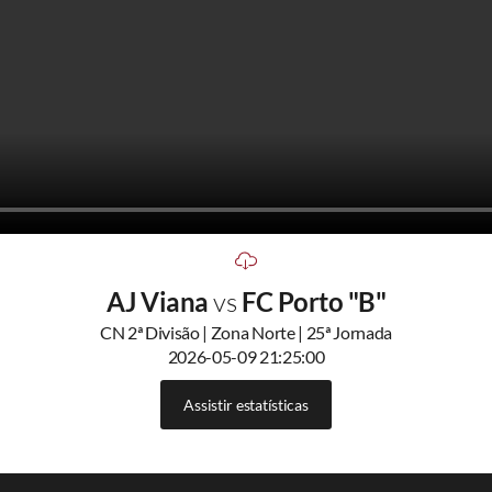
AJ Viana
vs
FC Porto "B"
CN 2ª Divisão | Zona Norte | 25ª Jornada
2026-05-09 21:25:00
Assistir estatísticas