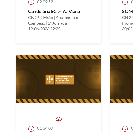
02:09:52
0
Candelária SC
vs
AJ Viana
SC M
CN 2ª Divisão | Apuramento
CN 2ª
Campeão | 2ª Jornada
Promo
19/06/2026 22:25
30/05
01:34:07
0