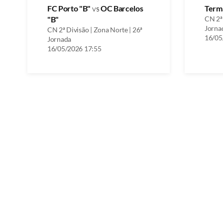
FC Porto "B"
vs
OC Barcelos
Term
"B"
CN 2ª 
Jorna
CN 2ª Divisão | Zona Norte | 26ª
16/05
Jornada
16/05/2026 17:55