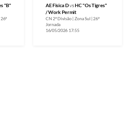
es "B"
AE Fisica D
vs
HC "Os Tigres"
/ Work Permit
 26ª
CN 2ª Divisão | Zona Sul | 26ª
Jornada
16/05/2026 17:55