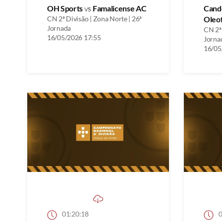
OH Sports
vs
Famalicense AC
Cand
CN 2ª Divisão | Zona Norte | 26ª
Oleo
Jornada
CN 2ª 
16/05/2026 17:55
Jorna
16/05
01:20:18
0