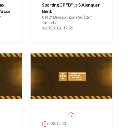
ax
Sporting CP "B"
vs
S Alenquer
Arcos
Benf.
ª
CN 2ª Divisão | Zona Sul | 26ª
Jornada
16/05/2026 17:55
02:13:30