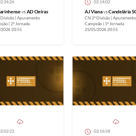
2:34:26
02:14:02
arinhense
vs
AD Oeiras
AJ Viana
vs
Candelária S
 Divisão | Apuramento
CN 2ª Divisão | Apuramento
ção | 2ª Jornada
Campeão | 1ª Jornada
/2026 20:55
25/05/2026 20:55
2:02:22
02:16:58