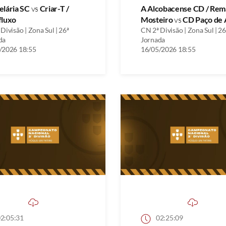
elária SC
vs
Criar-T /
A Alcobacense CD / Rem
fluxo
Mosteiro
vs
CD Paço de 
Divisão | Zona Sul | 26ª
CN 2ª Divisão | Zona Sul | 26
da
Jornada
/2026 18:55
16/05/2026 18:55
2:05:31
02:25:09