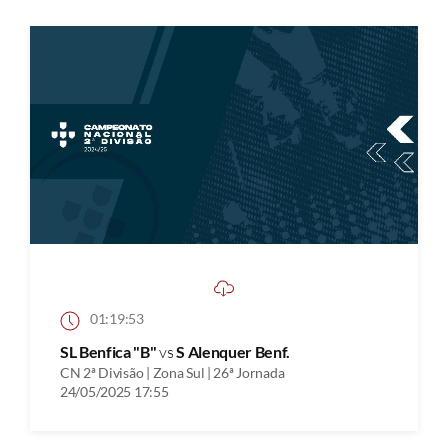
01:19:53
SL Benfica "B"
vs
S Alenquer Benf.
CN 2ª Divisão | Zona Sul | 26ª Jornada
24/05/2025 17:55