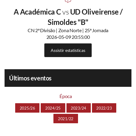
A Académica C
vs
UD Oliveirense /
Simoldes "B"
CN 2ª Divisão | Zona Norte | 25ª Jornada
2026-05-09 20:55:00
Assistir estatísticas
Últimos eventos
Época
2025/26
2024/25
2023/24
2022/23
2021/22