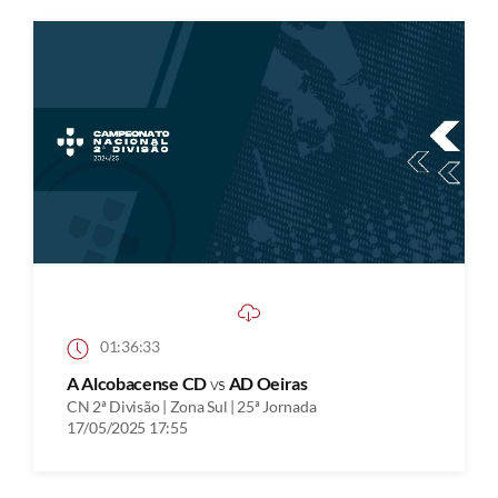
01:36:33
A Alcobacense CD
vs
AD Oeiras
CN 2ª Divisão | Zona Sul | 25ª Jornada
17/05/2025 17:55