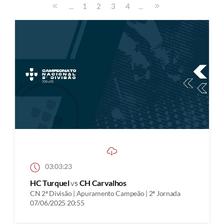
...
...
1
2
3
4
03:03:23
HC Turquel
vs
CH Carvalhos
CN 2ª Divisão | Apuramento Campeão | 2ª Jornada
07/06/2025 20:55