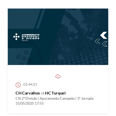
01:44:21
CH Carvalhos
vs
HC Turquel
CN 2ª Divisão | Apuramento Campeão | 1ª Jornada
31/05/2025 17:55