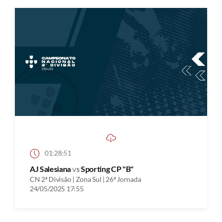
01:28:51
AJ Salesiana
vs
Sporting CP "B"
CN 2ª Divisão | Zona Sul | 26ª Jornada
24/05/2025 17:55