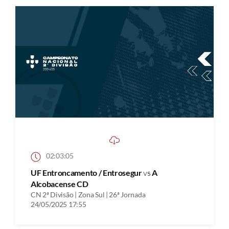
02:03:05
UF Entroncamento / Entrosegur
vs
A
Alcobacense CD
CN 2ª Divisão | Zona Sul | 26ª Jornada
24/05/2025 17:55