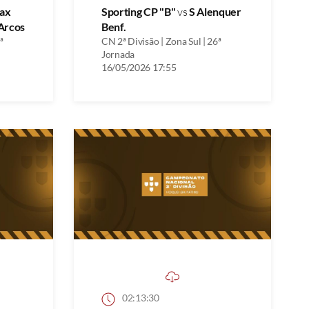
ax
Sporting CP "B"
vs
S Alenquer
Arcos
Benf.
ª
CN 2ª Divisão | Zona Sul | 26ª
Jornada
16/05/2026 17:55
02:13:30