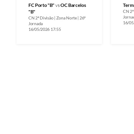
FC Porto "B"
vs
OC Barcelos
Term
"B"
CN 2ª 
Jorna
CN 2ª Divisão | Zona Norte | 26ª
16/05
Jornada
16/05/2026 17:55