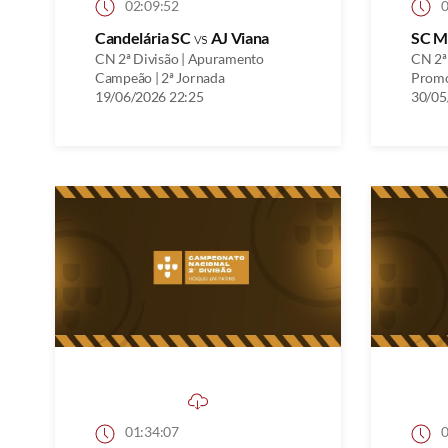
02:09:52
0
Candelária SC
vs
AJ Viana
SC M
CN 2ª Divisão | Apuramento
CN 2ª
Campeão | 2ª Jornada
Promo
19/06/2026 22:25
30/05
01:34:07
0