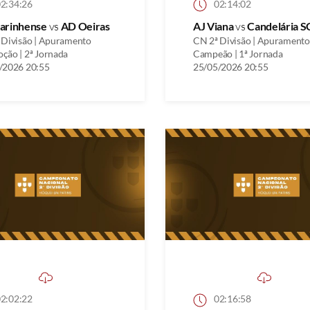
2:34:26
02:14:02
arinhense
vs
AD Oeiras
AJ Viana
vs
Candelária S
 Divisão | Apuramento
CN 2ª Divisão | Apuramento
ção | 2ª Jornada
Campeão | 1ª Jornada
/2026 20:55
25/05/2026 20:55
2:02:22
02:16:58