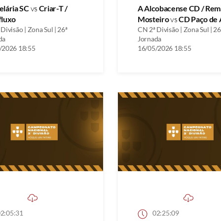
elária SC
vs
Criar-T /
A Alcobacense CD / Rem
fluxo
Mosteiro
vs
CD Paço de 
Divisão | Zona Sul | 26ª
CN 2ª Divisão | Zona Sul | 26
da
Jornada
/2026 18:55
16/05/2026 18:55
2:05:31
02:25:09