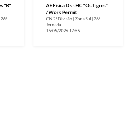
es "B"
AE Fisica D
vs
HC "Os Tigres"
/ Work Permit
 26ª
CN 2ª Divisão | Zona Sul | 26ª
Jornada
16/05/2026 17:55