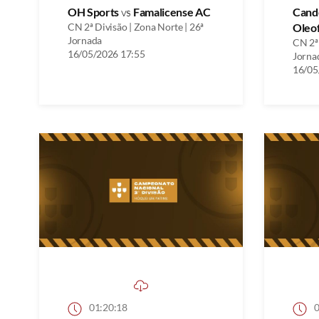
OH Sports
vs
Famalicense AC
Cand
CN 2ª Divisão | Zona Norte | 26ª
Oleo
Jornada
CN 2ª 
16/05/2026 17:55
Jorna
16/05
01:20:18
0