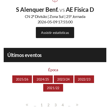
S Alenquer Benf.
vs
AE Fisica D
CN 2ª Divisão | Zona Sul | 25ª Jornada
2026-05-09 17:55:00
Assistir estatísticas
Últimos eventos
Época
2025/26
2024/25
2023/24
2022/23
2021/22
...
...
1
2
3
4