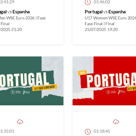
2:41:29
01:46:02
ugal
vs
Espanha
Portugal
vs
Espanha
en WSE Euro 2026 | Fase
U17 Women WSE Euro 2026
 Final
Fase Final | Final
/2025 21:20
25/07/2025 19:20
1:35:01
01:18:45