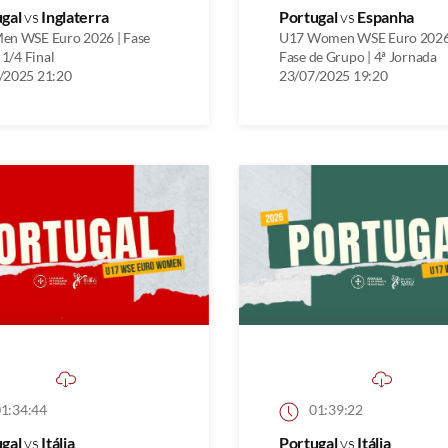
ugal
vs
Inglaterra
Portugal
vs
Espanha
en WSE Euro 2026 | Fase
U17 Women WSE Euro 2026
| 1/4 Final
Fase de Grupo | 4ª Jornada
/2025 21:20
23/07/2025 19:20
1:34:44
01:39:22
ugal
vs
Itália
Portugal
vs
Itália