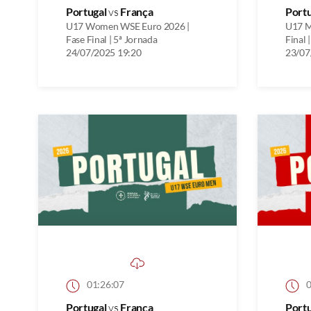
Portugal
vs
França
Port
U17 Women WSE Euro 2026 |
U17 M
Fase Final | 5ª Jornada
Final 
24/07/2025 19:20
23/07
01:26:07
0
Portugal
vs
França
Port