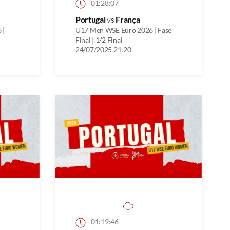
01:28:07
Portugal
vs
França
 |
U17 Men WSE Euro 2026 | Fase
Final | 1/2 Final
24/07/2025 21:20
01:19:46