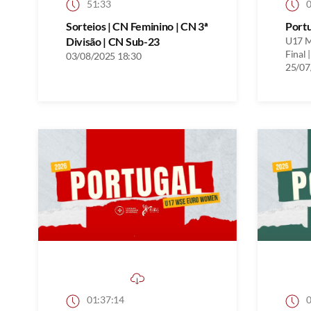
51:33
0
Sorteios | CN Feminino | CN 3ª
Port
Divisão | CN Sub-23
U17 M
Final |
03/08/2025 18:30
25/07
01:37:14
0