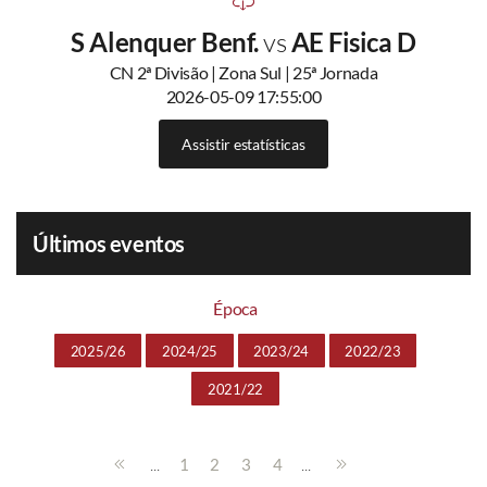
S Alenquer Benf.
vs
AE Fisica D
CN 2ª Divisão | Zona Sul | 25ª Jornada
2026-05-09 17:55:00
Assistir estatísticas
Últimos eventos
Época
2025/26
2024/25
2023/24
2022/23
2021/22
...
...
1
2
3
4