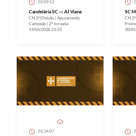
02:09:52
0
Candelária SC
vs
AJ Viana
SC M
CN 2ª Divisão | Apuramento
CN 2ª
Campeão | 2ª Jornada
Promo
19/06/2026 22:25
30/05
01:34:07
0