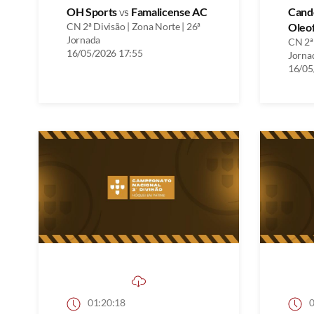
OH Sports
vs
Famalicense AC
Cand
CN 2ª Divisão | Zona Norte | 26ª
Oleo
Jornada
CN 2ª 
16/05/2026 17:55
Jorna
16/05
01:20:18
0