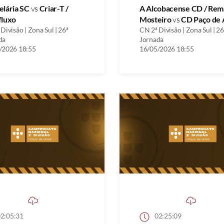
elária SC
vs
Criar-T /
A Alcobacense CD / Rem
fluxo
Mosteiro
vs
CD Paço de 
Divisão | Zona Sul | 26ª
CN 2ª Divisão | Zona Sul | 26
da
Jornada
/2026 18:55
16/05/2026 18:55
2:05:31
02:25:09