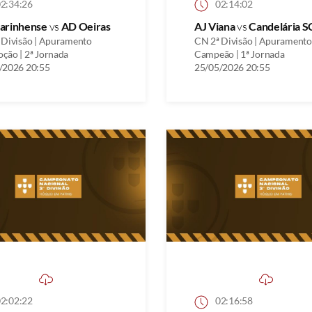
2:34:26
02:14:02
arinhense
vs
AD Oeiras
AJ Viana
vs
Candelária S
 Divisão | Apuramento
CN 2ª Divisão | Apuramento
ção | 2ª Jornada
Campeão | 1ª Jornada
/2026 20:55
25/05/2026 20:55
2:02:22
02:16:58