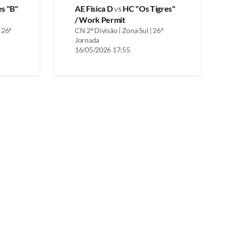
es "B"
AE Fisica D
vs
HC "Os Tigres"
/ Work Permit
 26ª
CN 2ª Divisão | Zona Sul | 26ª
Jornada
16/05/2026 17:55