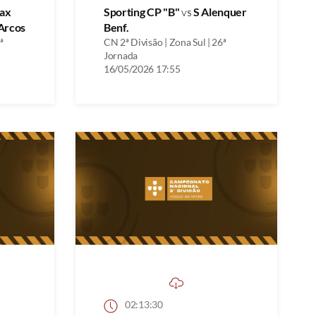
ax
Sporting CP "B"
vs
S Alenquer
Arcos
Benf.
ª
CN 2ª Divisão | Zona Sul | 26ª
Jornada
16/05/2026 17:55
02:13:30