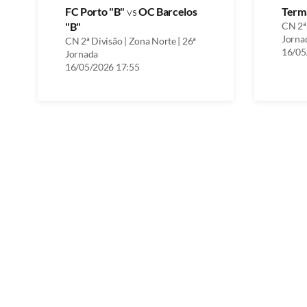
FC Porto "B"
vs
OC Barcelos
Term
"B"
CN 2ª 
Jorna
CN 2ª Divisão | Zona Norte | 26ª
16/05
Jornada
16/05/2026 17:55