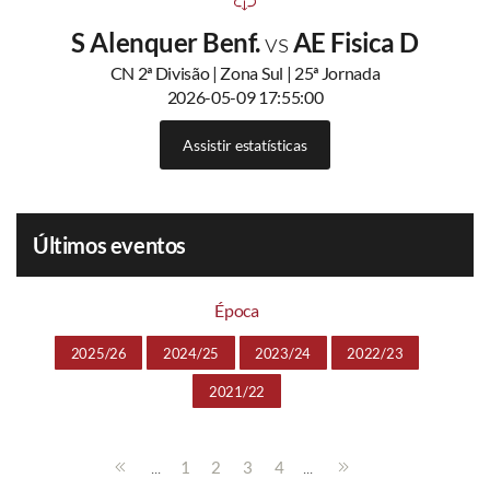
S Alenquer Benf.
vs
AE Fisica D
CN 2ª Divisão | Zona Sul | 25ª Jornada
2026-05-09 17:55:00
Assistir estatísticas
Últimos eventos
Época
2025/26
2024/25
2023/24
2022/23
2021/22
...
...
1
2
3
4