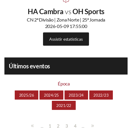
HA Cambra
vs
OH Sports
CN 2ª Divisão | Zona Norte | 25ª Jornada
2026-05-09 17:55:00
Assistir estatísticas
Últimos eventos
Época
2025/26
2024/25
2023/24
2022/23
2021/22
...
...
1
2
3
4