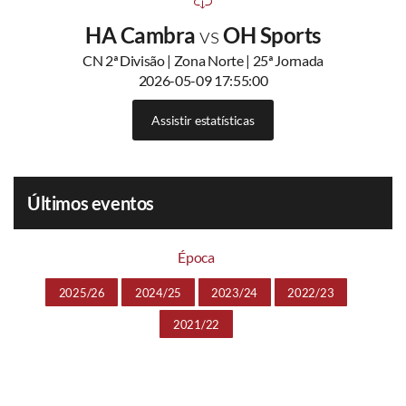
HA Cambra
vs
OH Sports
CN 2ª Divisão | Zona Norte | 25ª Jornada
2026-05-09 17:55:00
Assistir estatísticas
Últimos eventos
Época
2025/26
2024/25
2023/24
2022/23
2021/22