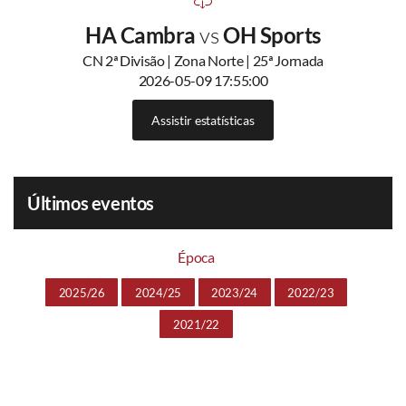
HA Cambra
vs
OH Sports
CN 2ª Divisão | Zona Norte | 25ª Jornada
2026-05-09 17:55:00
Assistir estatísticas
Últimos eventos
Época
2025/26
2024/25
2023/24
2022/23
2021/22