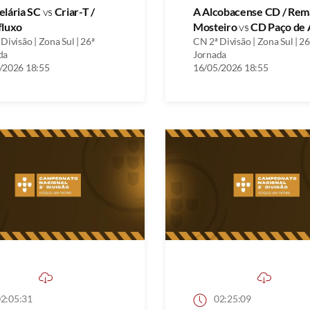
elária SC
vs
Criar-T /
A Alcobacense CD / Rem
fluxo
Mosteiro
vs
CD Paço de 
Divisão | Zona Sul | 26ª
CN 2ª Divisão | Zona Sul | 26
da
Jornada
/2026 18:55
16/05/2026 18:55
2:05:31
02:25:09