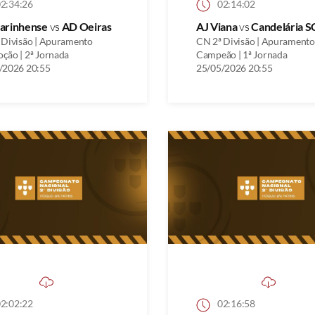
2:34:26
02:14:02
arinhense
vs
AD Oeiras
AJ Viana
vs
Candelária S
 Divisão | Apuramento
CN 2ª Divisão | Apuramento
ção | 2ª Jornada
Campeão | 1ª Jornada
/2026 20:55
25/05/2026 20:55
2:02:22
02:16:58