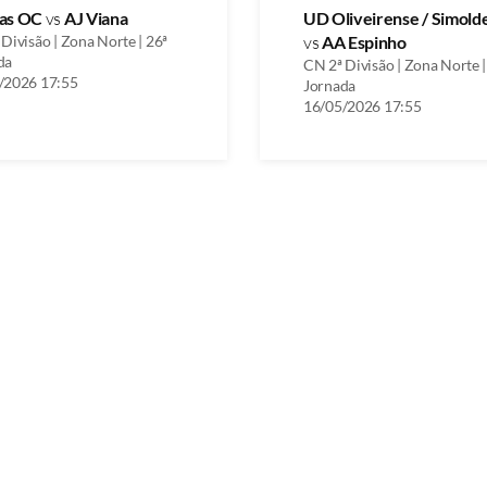
as OC
vs
AJ Viana
UD Oliveirense / Simold
Divisão | Zona Norte | 26ª
vs
AA Espinho
da
CN 2ª Divisão | Zona Norte |
/2026 17:55
Jornada
16/05/2026 17:55