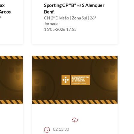
ax
Sporting CP "B"
vs
S Alenquer
Arcos
Benf.
ª
CN 2ª Divisão | Zona Sul | 26ª
Jornada
16/05/2026 17:55
02:13:30