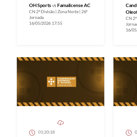
OH Sports
vs
Famalicense AC
Cand
CN 2ª Divisão | Zona Norte | 26ª
Oleo
Jornada
CN 2ª 
16/05/2026 17:55
Jorna
16/05
01:20:18
0