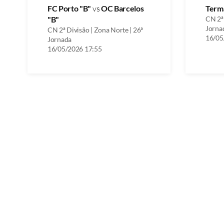
FC Porto "B"
vs
OC Barcelos
Term
"B"
CN 2ª 
Jorna
CN 2ª Divisão | Zona Norte | 26ª
16/05
Jornada
16/05/2026 17:55