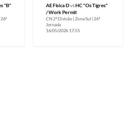
es "B"
AE Fisica D
vs
HC "Os Tigres"
/ Work Permit
 26ª
CN 2ª Divisão | Zona Sul | 26ª
Jornada
16/05/2026 17:55