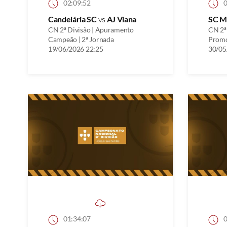
02:09:52
0
Candelária SC
vs
AJ Viana
SC M
CN 2ª Divisão | Apuramento
CN 2ª
Campeão | 2ª Jornada
Promo
19/06/2026 22:25
30/05
01:34:07
0