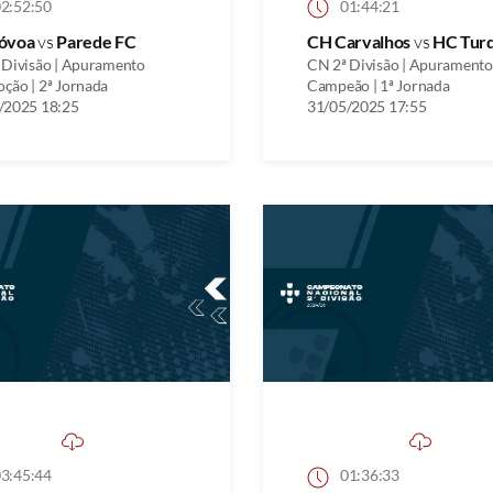
2:52:50
01:44:21
óvoa
vs
Parede FC
CH Carvalhos
vs
HC Tur
 Divisão | Apuramento
CN 2ª Divisão | Apuramento
ção | 2ª Jornada
Campeão | 1ª Jornada
/2025 18:25
31/05/2025 17:55
3:45:44
01:36:33