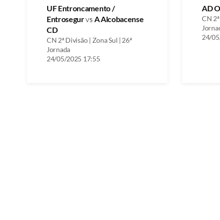
UF Entroncamento /
AD O
Entrosegur
vs
A Alcobacense
CN 2ª 
Jorna
CD
24/05
CN 2ª Divisão | Zona Sul | 26ª
Jornada
24/05/2025 17:55