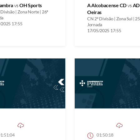
ambra
vs
OH Sports
A Alcobacense CD
vs
AD
Divisão | Zona Norte | 26ª
Oeiras
da
CN 2ª Divisão | Zona Sul | 25
/2025 17:55
Jornada
17/05/2025 17:55
1:51:04
01:50:18