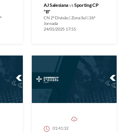
AJ Salesiana
vs
Sporting CP
"B"
ª
CN 2ª Divisão | Zona Sul | 26ª
Jornada
24/05/2025 17:55
01:41:32