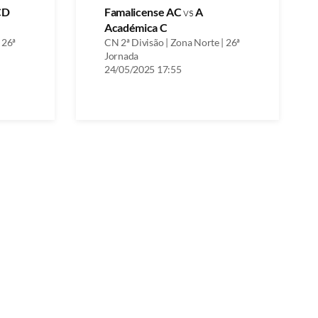
CD
Famalicense AC
vs
A
Académica C
 26ª
CN 2ª Divisão | Zona Norte | 26ª
Jornada
24/05/2025 17:55