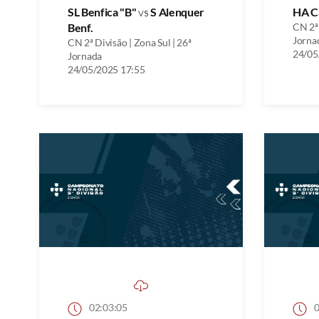
SL Benfica "B"
vs
S Alenquer
HA C
Benf.
CN 2ª 
Jorna
CN 2ª Divisão | Zona Sul | 26ª
24/05
Jornada
24/05/2025 17:55
02:03:05
0