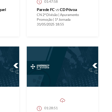
01:47:58
quel
Parede FC
vs
CD Póvoa
CN 2ª Divisão | Apuramento
Promoção | 1ª Jornada
31/05/2025 18:55
01:28:51