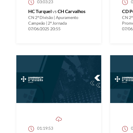
03:03:23
0
HC Turquel
vs
CH Carvalhos
CD P
CN 2ª Divisão | Apuramento
CN 2ª
Campeão | 2ª Jornada
Promo
07/06/2025 20:55
07/06
01:19:53
0