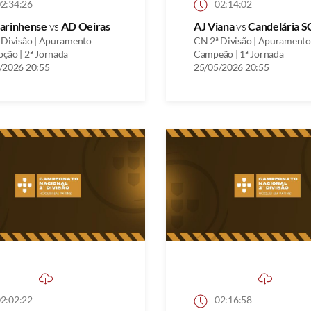
2:34:26
02:14:02
arinhense
vs
AD Oeiras
AJ Viana
vs
Candelária S
 Divisão | Apuramento
CN 2ª Divisão | Apuramento
ção | 2ª Jornada
Campeão | 1ª Jornada
/2026 20:55
25/05/2026 20:55
2:02:22
02:16:58