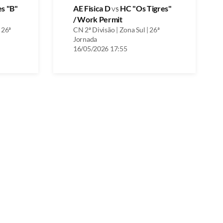
es "B"
AE Fisica D
vs
HC "Os Tigres"
/ Work Permit
 26ª
CN 2ª Divisão | Zona Sul | 26ª
Jornada
16/05/2026 17:55