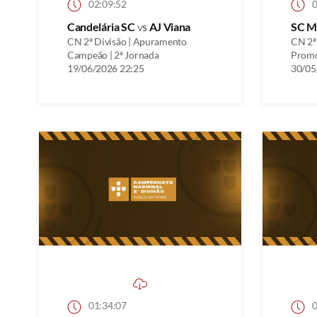
02:09:52
0
Candelária SC
vs
AJ Viana
SC M
CN 2ª Divisão | Apuramento
CN 2ª
Campeão | 2ª Jornada
Promo
19/06/2026 22:25
30/05
01:34:07
0