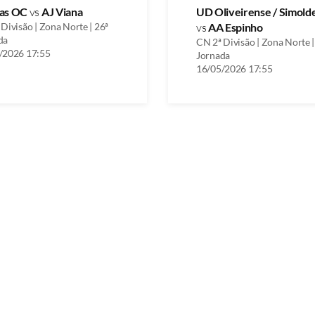
as OC
vs
AJ Viana
UD Oliveirense / Simold
Divisão | Zona Norte | 26ª
vs
AA Espinho
da
CN 2ª Divisão | Zona Norte |
/2026 17:55
Jornada
16/05/2026 17:55