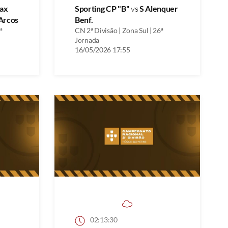
ax
Sporting CP "B"
vs
S Alenquer
Arcos
Benf.
ª
CN 2ª Divisão | Zona Sul | 26ª
Jornada
16/05/2026 17:55
02:13:30