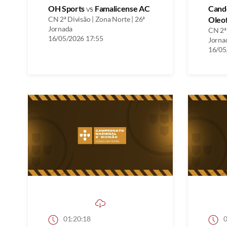
OH Sports
vs
Famalicense AC
Cand
CN 2ª Divisão | Zona Norte | 26ª
Oleo
Jornada
CN 2ª 
16/05/2026 17:55
Jorna
16/05
01:20:18
0