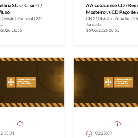
elária SC
vs
Criar-T /
A Alcobacense CD / Rem
fluxo
Mosteiro
vs
CD Paço de 
Divisão | Zona Sul | 26ª
CN 2ª Divisão | Zona Sul | 26
da
Jornada
/2026 18:55
16/05/2026 18:55
2:05:31
02:25:09