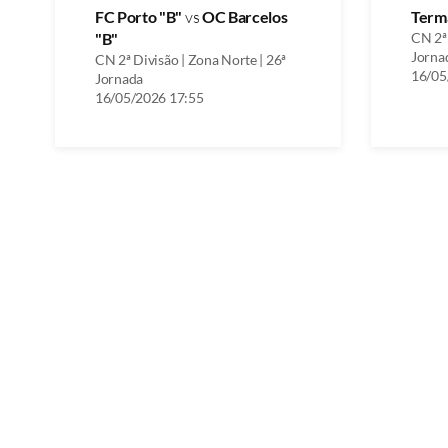
FC Porto "B"
vs
OC Barcelos
Term
"B"
CN 2ª 
Jorna
CN 2ª Divisão | Zona Norte | 26ª
16/05
Jornada
16/05/2026 17:55