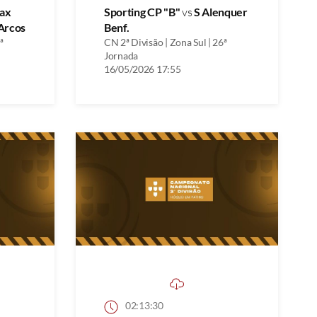
ax
Sporting CP "B"
vs
S Alenquer
Arcos
Benf.
ª
CN 2ª Divisão | Zona Sul | 26ª
Jornada
16/05/2026 17:55
02:13:30