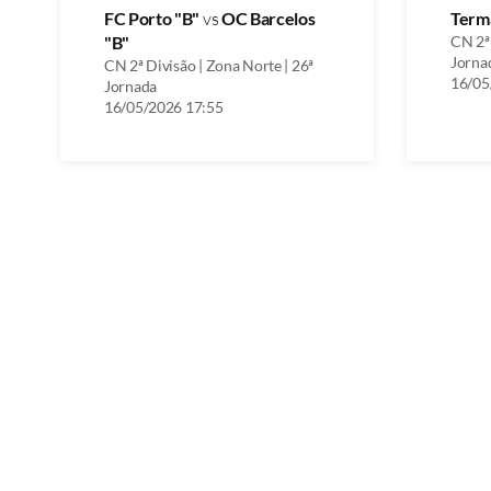
FC Porto "B"
vs
OC Barcelos
Term
"B"
CN 2ª 
Jorna
CN 2ª Divisão | Zona Norte | 26ª
16/05
Jornada
16/05/2026 17:55