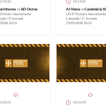
2:34:26
02:14:02
arinhense
vs
AD Oeiras
AJ Viana
vs
Candelária S
 Divisão | Apuramento
CN 2ª Divisão | Apuramento
ção | 2ª Jornada
Campeão | 1ª Jornada
/2026 20:55
25/05/2026 20:55
2:02:22
02:16:58