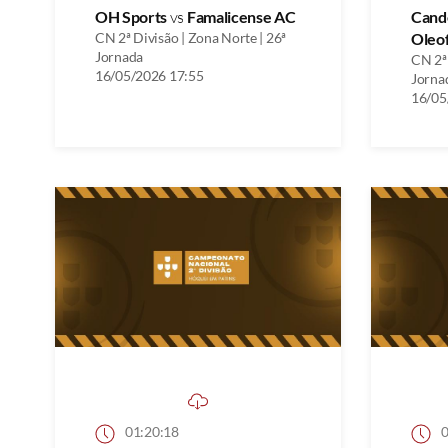
OH Sports
vs
Famalicense AC
Cand
CN 2ª Divisão | Zona Norte | 26ª
Oleo
Jornada
CN 2ª 
16/05/2026 17:55
Jorna
16/05
01:20:18
0