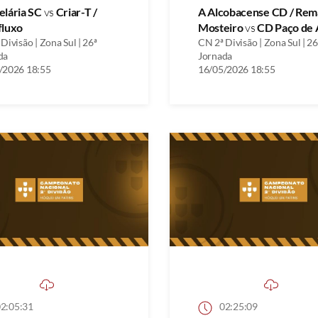
elária SC
vs
Criar-T /
A Alcobacense CD / Rem
fluxo
Mosteiro
vs
CD Paço de 
Divisão | Zona Sul | 26ª
CN 2ª Divisão | Zona Sul | 26
da
Jornada
/2026 18:55
16/05/2026 18:55
2:05:31
02:25:09