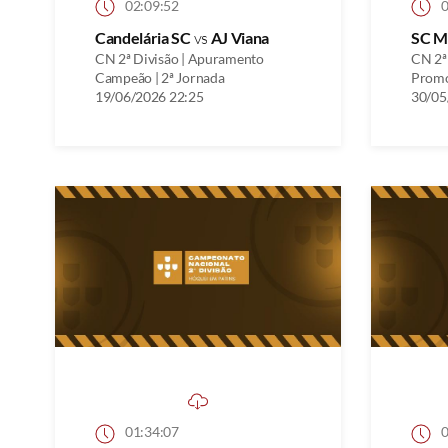
02:09:52
0
Candelária SC
vs
AJ Viana
SC M
CN 2ª Divisão | Apuramento
CN 2ª
Campeão | 2ª Jornada
Promo
19/06/2026 22:25
30/05
01:34:07
0