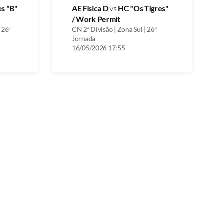
es "B"
AE Fisica D
vs
HC "Os Tigres"
/ Work Permit
 26ª
CN 2ª Divisão | Zona Sul | 26ª
Jornada
16/05/2026 17:55