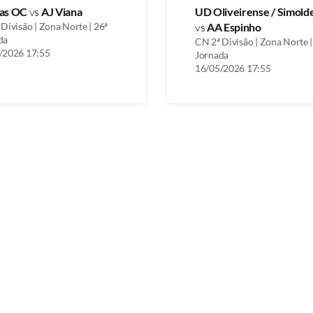
as OC
vs
AJ Viana
UD Oliveirense / Simold
Divisão | Zona Norte | 26ª
vs
AA Espinho
da
CN 2ª Divisão | Zona Norte |
/2026 17:55
Jornada
16/05/2026 17:55