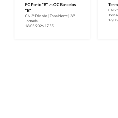
FC Porto "B"
vs
OC Barcelos
Term
"B"
CN 2ª 
Jorna
CN 2ª Divisão | Zona Norte | 26ª
16/05
Jornada
16/05/2026 17:55