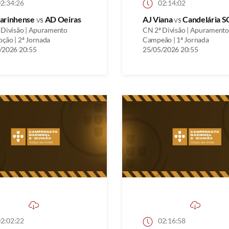
2:34:26
02:14:02
arinhense
vs
AD Oeiras
AJ Viana
vs
Candelária S
 Divisão | Apuramento
CN 2ª Divisão | Apuramento
ção | 2ª Jornada
Campeão | 1ª Jornada
/2026 20:55
25/05/2026 20:55
2:02:22
02:16:58