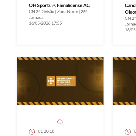
OH Sports
vs
Famalicense AC
Cand
CN 2ª Divisão | Zona Norte | 26ª
Oleo
Jornada
CN 2ª 
16/05/2026 17:55
Jorna
16/05
01:20:18
0