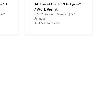
es "B"
AE Fisica D
vs
HC "Os Tigres"
/ Work Permit
 26ª
CN 2ª Divisão | Zona Sul | 26ª
Jornada
16/05/2026 17:55