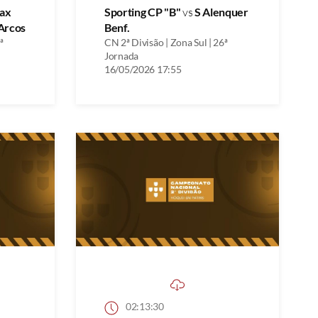
ax
Sporting CP "B"
vs
S Alenquer
Arcos
Benf.
ª
CN 2ª Divisão | Zona Sul | 26ª
Jornada
16/05/2026 17:55
02:13:30