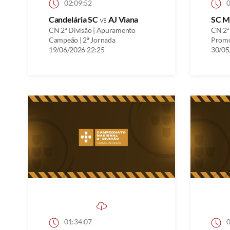
02:09:52
0
Candelária SC
vs
AJ Viana
SC M
CN 2ª Divisão | Apuramento
CN 2ª
Campeão | 2ª Jornada
Promo
19/06/2026 22:25
30/05
01:34:07
0