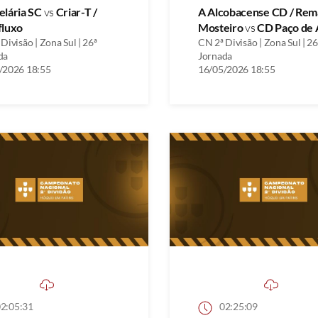
elária SC
vs
Criar-T /
A Alcobacense CD / Rem
fluxo
Mosteiro
vs
CD Paço de 
Divisão | Zona Sul | 26ª
CN 2ª Divisão | Zona Sul | 26
da
Jornada
/2026 18:55
16/05/2026 18:55
2:05:31
02:25:09