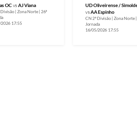
as OC
vs
AJ Viana
UD Oliveirense / Simold
Divisão | Zona Norte | 26ª
vs
AA Espinho
da
CN 2ª Divisão | Zona Norte |
/2026 17:55
Jornada
16/05/2026 17:55