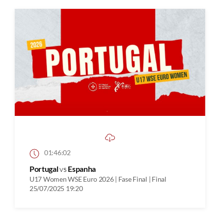
01:46:02
Portugal
vs
Espanha
U17 Women WSE Euro 2026 | Fase Final | Final
25/07/2025 19:20