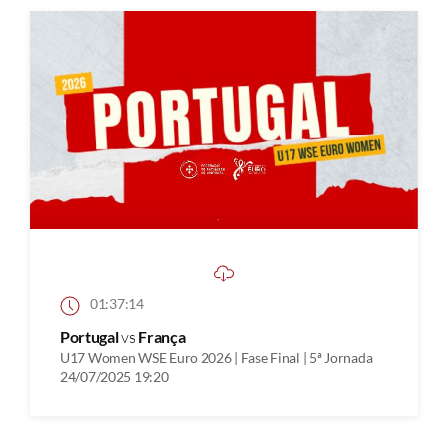
01:37:14
Portugal
vs
França
U17 Women WSE Euro 2026 | Fase Final | 5ª Jornada
24/07/2025 19:20