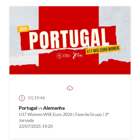
01:19:46
Portugal
vs
Alemanha
U17 Women WSE Euro 2026 | Fase de Grupo | 3ª
Jornada
22/07/2025 19:20