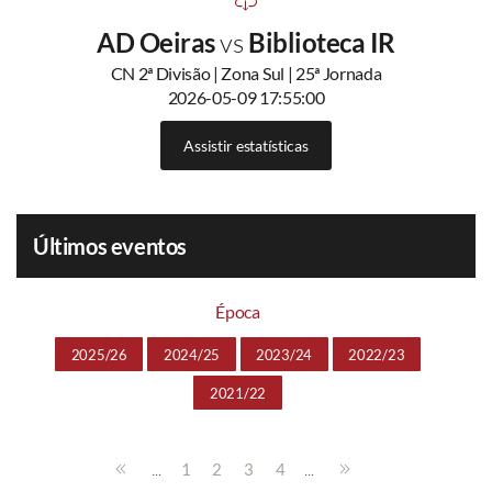
AD Oeiras
vs
Biblioteca IR
CN 2ª Divisão | Zona Sul | 25ª Jornada
2026-05-09 17:55:00
Assistir estatísticas
Últimos eventos
Época
2025/26
2024/25
2023/24
2022/23
2021/22
...
...
1
2
3
4