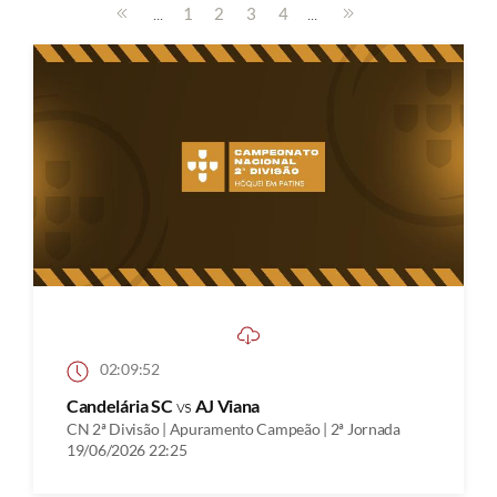
...
...
1
2
3
4
02:09:52
Candelária SC
vs
AJ Viana
CN 2ª Divisão | Apuramento Campeão | 2ª Jornada
19/06/2026 22:25