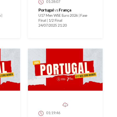
01:28:07
Portugal
vs
França
 |
U17 Men WSE Euro 2026 | Fase
Final | 1/2 Final
24/07/2025 21:20
01:19:46