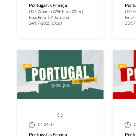
Portugal
vs
França
Port
U17 Women WSE Euro 2026 |
U17 M
Fase Final | 5ª Jornada
Final 
24/07/2025 19:20
23/07
01:26:07
0
Portugal
vs
França
Port