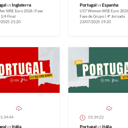
ugal
vs
Inglaterra
Portugal
vs
Espanha
en WSE Euro 2026 | Fase
U17 Women WSE Euro 2026
| 1/4 Final
Fase de Grupo | 4ª Jornada
/2025 21:20
23/07/2025 19:20
1:34:44
01:39:22
ugal
vs
Itália
Portugal
vs
Itália