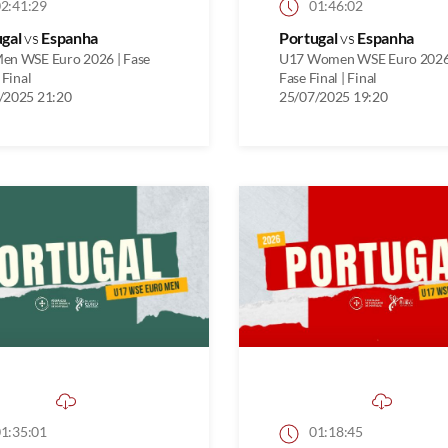
2:41:29
01:46:02
ugal
vs
Espanha
Portugal
vs
Espanha
en WSE Euro 2026 | Fase
U17 Women WSE Euro 2026
 Final
Fase Final | Final
/2025 21:20
25/07/2025 19:20
1:35:01
01:18:45