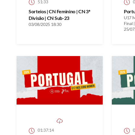
51:33
0
Sorteios | CN Feminino | CN 3ª
Port
Divisão | CN Sub-23
U17 M
Final |
03/08/2025 18:30
25/07
01:37:14
0