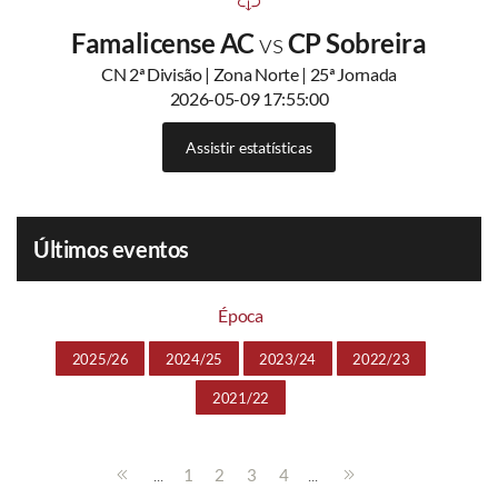
Famalicense AC
vs
CP Sobreira
CN 2ª Divisão | Zona Norte | 25ª Jornada
2026-05-09 17:55:00
Assistir estatísticas
Últimos eventos
Época
2025/26
2024/25
2023/24
2022/23
2021/22
...
...
1
2
3
4