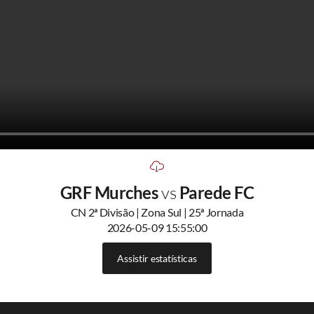
GRF Murches
vs
Parede FC
CN 2ª Divisão | Zona Sul | 25ª Jornada
2026-05-09 15:55:00
Assistir estatísticas