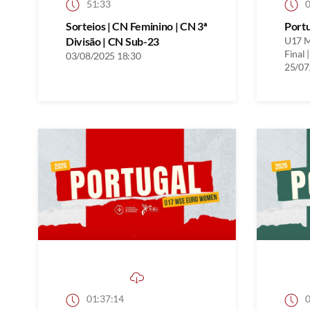
51:33
0
Sorteios | CN Feminino | CN 3ª
Port
Divisão | CN Sub-23
U17 M
Final |
03/08/2025 18:30
25/07
01:37:14
0