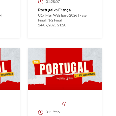
01:28:07
Portugal
vs
França
 |
U17 Men WSE Euro 2026 | Fase
Final | 1/2 Final
24/07/2025 21:20
01:19:46