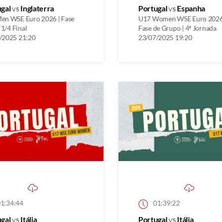
ugal
vs
Inglaterra
Portugal
vs
Espanha
en WSE Euro 2026 | Fase
U17 Women WSE Euro 2026
| 1/4 Final
Fase de Grupo | 4ª Jornada
/2025 21:20
23/07/2025 19:20
1:34:44
01:39:22
ugal
vs
Itália
Portugal
vs
Itália