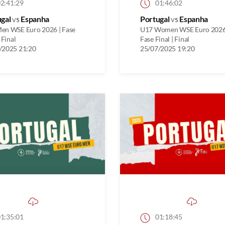
2:41:29
01:46:02
ugal
vs
Espanha
Portugal
vs
Espanha
en WSE Euro 2026 | Fase
U17 Women WSE Euro 2026
 Final
Fase Final | Final
/2025 21:20
25/07/2025 19:20
1:35:01
01:18:45