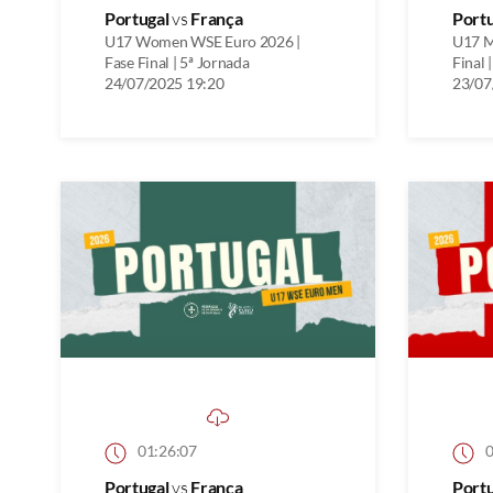
Portugal
vs
França
Port
U17 Women WSE Euro 2026 |
U17 M
Fase Final | 5ª Jornada
Final 
24/07/2025 19:20
23/07
01:26:07
0
Portugal
vs
França
Port