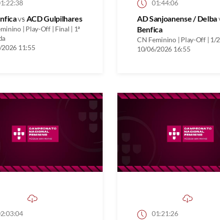
1:22:38
01:44:06
nfica
vs
ACD Gulpilhares
AD Sanjoanense / Delba
inino | Play-Off | Final | 1ª
Benfica
da
CN Feminino | Play-Off | 1/2
/2026 11:55
10/06/2026 16:55
2:03:04
01:21:26