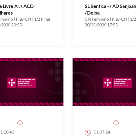
a Livre A
vs
ACD
SL Benfica
vs
AD Sanjoa
lhares
/ Delba
inino | Play-Off | 1/2 Final
CN Feminino | Play-Off | 1/2
/2026 20:55
30/05/2026 17:55
1:10:43
01:07:24