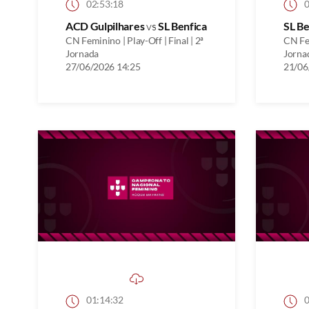
02:53:18
0
ACD Gulpilhares
vs
SL Benfica
SL Be
CN Feminino | Play-Off | Final | 2ª
CN Fem
Jornada
Jorna
27/06/2026 14:25
21/06
01:14:32
0