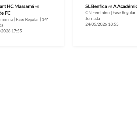
uart HC Massamá
vs
SL Benfica
vs
A Académic
de FC
CN Feminino | Fase Regular 
Jornada
inino | Fase Regular | 14ª
24/05/2026 18:55
da
/2026 17:55