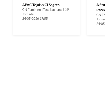
APAC Tojal
vs
CI Sagres
A St
CN Feminino | Taça Nacional | 14ª
Pare
Jornada
CN Fem
24/05/2026 17:55
Jorna
24/05