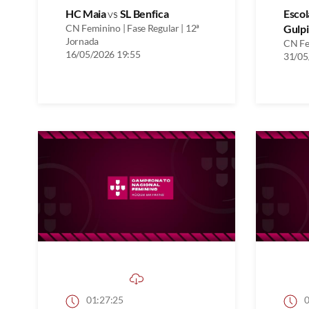
HC Maia
vs
SL Benfica
Escol
CN Feminino | Fase Regular | 12ª
Gulpi
Jornada
CN Fem
16/05/2026 19:55
31/05
01:27:25
0