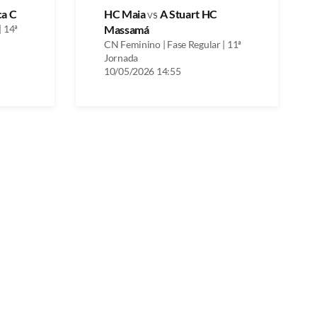
a C
HC Maia
vs
A Stuart HC
| 14ª
Massamá
CN Feminino | Fase Regular | 11ª
Jornada
10/05/2026 14:55