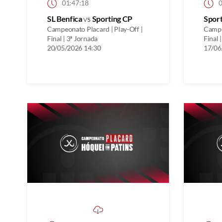
01:47:18
0
SL Benfica
vs
Sporting CP
Spor
Campeonato Placard | Play-Off |
Campe
Final | 3ª Jornada
Final 
20/05/2026 14:30
17/06