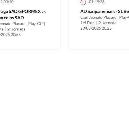
2:03:10
01:49:28
raga SAD/SPORMEX
vs
AD Sanjoanense
vs
SL Be
arcelos SAD
Campeonato Placard | Play-O
1/4 Final | 2ª Jornada
onato Placard | Play-Off |
20/05/2026 20:25
nal | 2ª Jornada
/2026 20:55