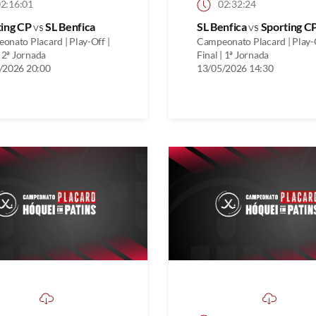
2:16:01
02:32:24
ting CP
vs
SL Benfica
SL Benfica
vs
Sporting C
onato Placard | Play-Off |
Campeonato Placard | Play-O
| 2ª Jornada
Final | 1ª Jornada
/2026 20:00
13/05/2026 14:30