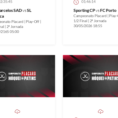
2:35:45
01:46:14
arcelos SAD
vs
SL
Sporting CP
vs
FC Porto
ca
Campeonato Placard | Play-O
1/2 Final | 2ª Jornada
onato Placard | Play-Off |
30/05/2026 18:55
nal | 2ª Jornada
/2165 05:00