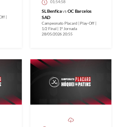
01:54:58
SL Benfica
vs
OC Barcelos
ff |
SAD
Campeonato Placard | Play-Off |
1/2 Final | 1ª Jornada
28/05/2026 20:55