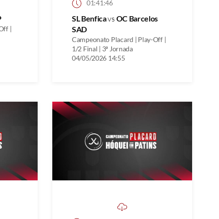
01:41:46
P
SL Benfica
vs
OC Barcelos
ff |
SAD
Campeonato Placard | Play-Off |
1/2 Final | 3ª Jornada
04/05/2026 14:55