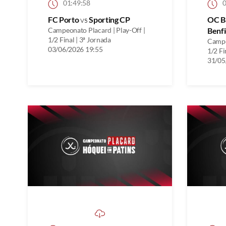
01:49:58
0
FC Porto
vs
Sporting CP
OC B
Campeonato Placard | Play-Off |
Benfi
1/2 Final | 3ª Jornada
Campe
03/06/2026 19:55
1/2 Fi
31/05