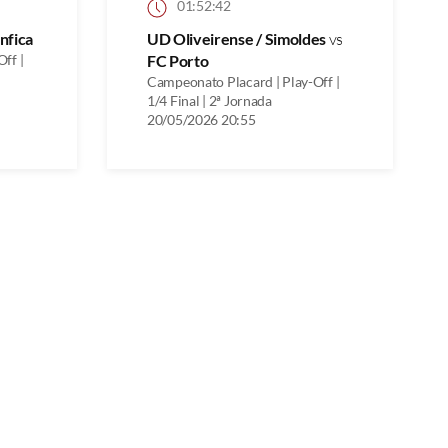
01:52:42
nfica
UD Oliveirense / Simoldes
vs
ff |
FC Porto
Campeonato Placard | Play-Off |
1/4 Final | 2ª Jornada
20/05/2026 20:55