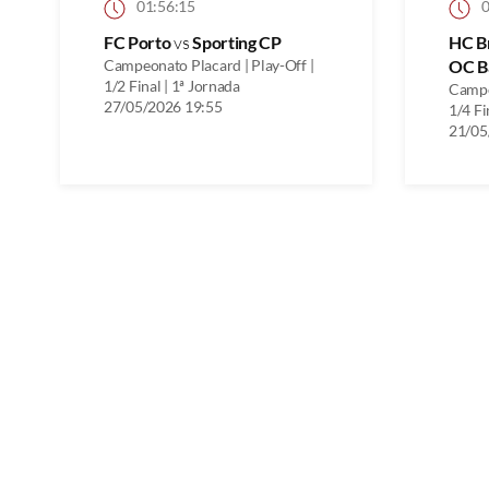
01:56:15
0
FC Porto
vs
Sporting CP
HC B
Campeonato Placard | Play-Off |
OC B
1/2 Final | 1ª Jornada
Campe
27/05/2026 19:55
1/4 Fi
21/05