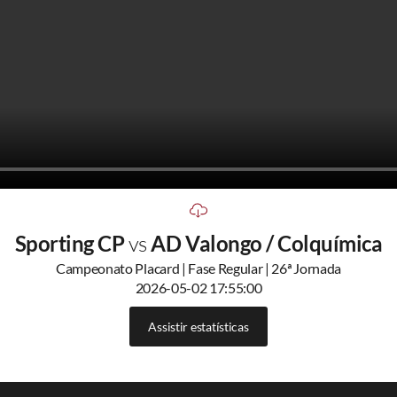
Sporting CP
vs
AD Valongo / Colquímica
Campeonato Placard | Fase Regular | 26ª Jornada
2026-05-02 17:55:00
Assistir estatísticas