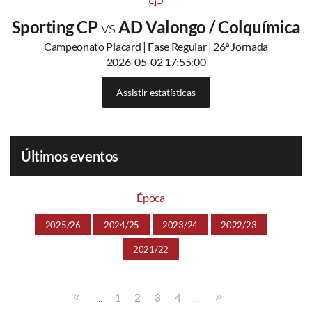
Sporting CP
vs
AD Valongo / Colquímica
Campeonato Placard | Fase Regular | 26ª Jornada
2026-05-02 17:55:00
Assistir estatísticas
Últimos eventos
Época
2025/26
2024/25
2023/24
2022/23
2021/22
...
...
1
2
3
4