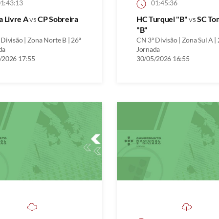
1:43:13
01:45:36
a Livre A
vs
CP Sobreira
HC Turquel "B"
vs
SC To
"B"
Divisão | Zona Norte B | 26ª
CN 3ª Divisão | Zona Sul A | 
da
Jornada
/2026 17:55
30/05/2026 16:55