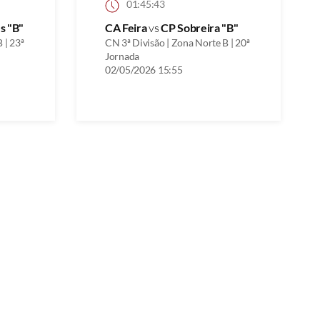
01:45:43
s "B"
CA Feira
vs
CP Sobreira "B"
 | 23ª
CN 3ª Divisão | Zona Norte B | 20ª
Jornada
02/05/2026 15:55