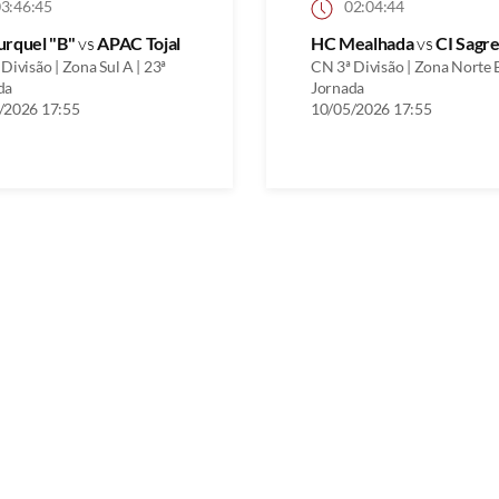
3:46:45
02:04:44
urquel "B"
vs
APAC Tojal
HC Mealhada
vs
CI Sagre
Divisão | Zona Sul A | 23ª
CN 3ª Divisão | Zona Norte B
da
Jornada
/2026 17:55
10/05/2026 17:55