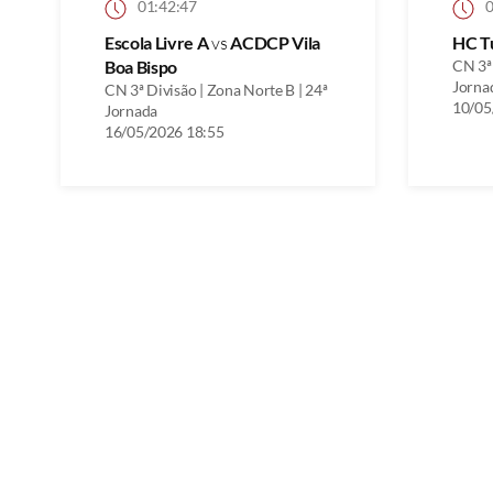
01:42:47
0
Escola Livre A
vs
ACDCP Vila
HC T
Boa Bispo
CN 3ª 
Jorna
CN 3ª Divisão | Zona Norte B | 24ª
10/05
Jornada
16/05/2026 18:55