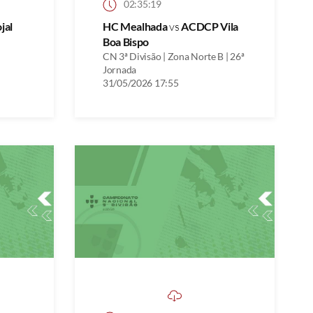
02:35:19
jal
HC Mealhada
vs
ACDCP Vila
Boa Bispo
CN 3ª Divisão | Zona Norte B | 26ª
Jornada
31/05/2026 17:55