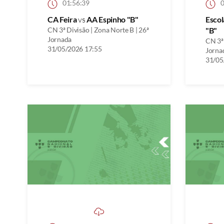
01:56:39
0
CA Feira
vs
AA Espinho "B"
Escol
CN 3ª Divisão | Zona Norte B | 26ª
"B"
Jornada
CN 3ª 
31/05/2026 17:55
Jorna
31/05