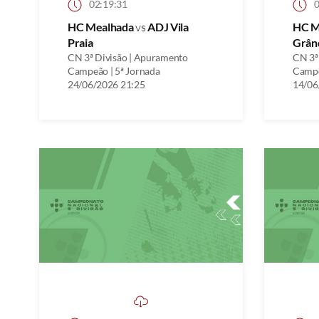
02:19:31
0
HC Mealhada
vs
ADJ Vila
HC M
Praia
Grân
CN 3ª Divisão | Apuramento
CN 3ª
Campeão | 5ª Jornada
Campe
24/06/2026 21:25
14/06