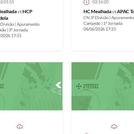
2:01:55
02:16:20
ealhada
vs
HCP
HC Mealhada
vs
APAC To
dola
CN 3ª Divisão | Apuramento
Campeão | 1ª Jornada
 Divisão | Apuramento
06/06/2026 17:25
ão | 3ª Jornada
/2026 17:55