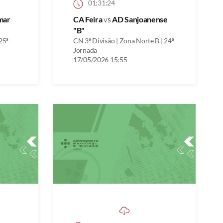
01:31:24
mar
CA Feira
vs
AD Sanjoanense
"B"
25ª
CN 3ª Divisão | Zona Norte B | 24ª
Jornada
17/05/2026 15:55