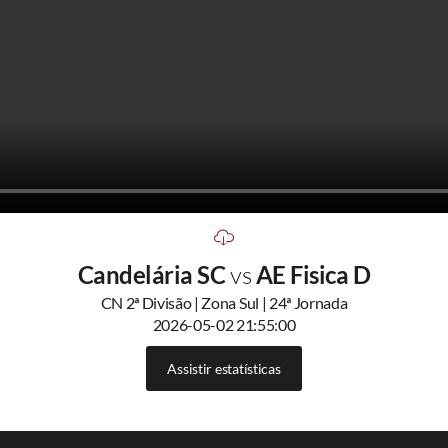
Candelária SC
vs
AE Fisica D
CN 2ª Divisão | Zona Sul | 24ª Jornada
2026-05-02 21:55:00
Assistir estatísticas