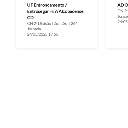
UF Entroncamento /
AD O
Entrosegur
vs
A Alcobacense
CN 2ª 
Jorna
CD
24/05
CN 2ª Divisão | Zona Sul | 26ª
Jornada
24/05/2025 17:55