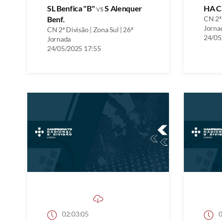
SL Benfica "B"
vs
S Alenquer
HA C
Benf.
CN 2ª 
Jorna
CN 2ª Divisão | Zona Sul | 26ª
24/05
Jornada
24/05/2025 17:55
02:03:05
0