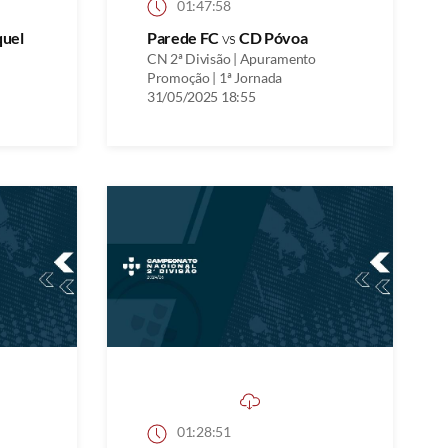
01:47:58
quel
Parede FC
vs
CD Póvoa
CN 2ª Divisão | Apuramento
Promoção | 1ª Jornada
31/05/2025 18:55
01:28:51