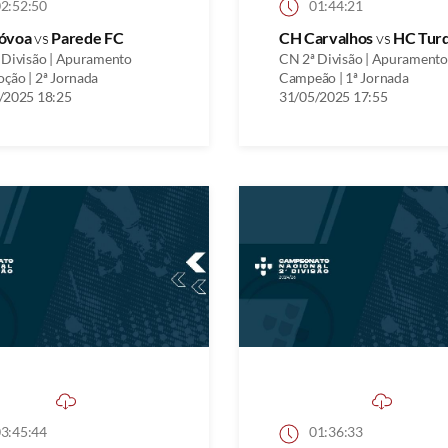
2:52:50
01:44:21
óvoa
vs
Parede FC
CH Carvalhos
vs
HC Tur
 Divisão | Apuramento
CN 2ª Divisão | Apuramento
ção | 2ª Jornada
Campeão | 1ª Jornada
/2025 18:25
31/05/2025 17:55
3:45:44
01:36:33