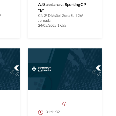
AJ Salesiana
vs
Sporting CP
"B"
ª
CN 2ª Divisão | Zona Sul | 26ª
Jornada
24/05/2025 17:55
01:41:32