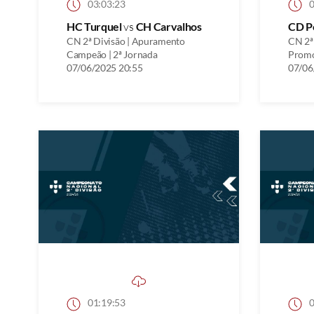
03:03:23
0
HC Turquel
vs
CH Carvalhos
CD P
CN 2ª Divisão | Apuramento
CN 2ª
Campeão | 2ª Jornada
Promo
07/06/2025 20:55
07/06
01:19:53
0