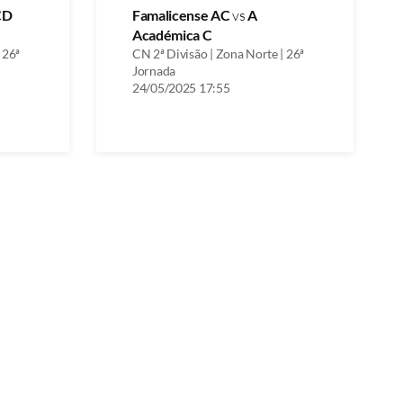
CD
Famalicense AC
vs
A
Académica C
 26ª
CN 2ª Divisão | Zona Norte | 26ª
Jornada
24/05/2025 17:55