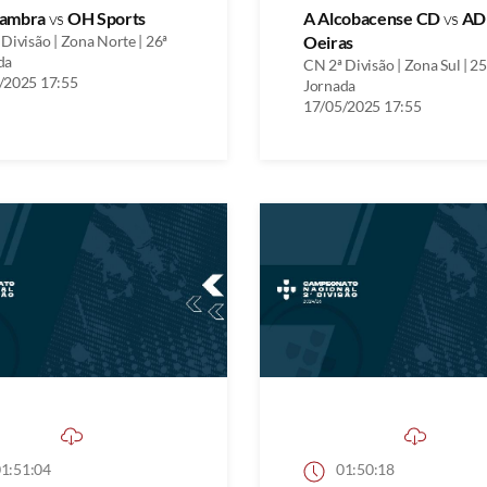
ambra
vs
OH Sports
A Alcobacense CD
vs
AD
Divisão | Zona Norte | 26ª
Oeiras
da
CN 2ª Divisão | Zona Sul | 25
/2025 17:55
Jornada
17/05/2025 17:55
1:51:04
01:50:18