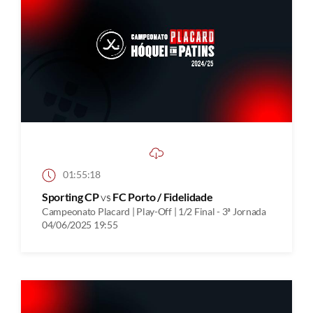
01:55:18
Sporting CP
vs
FC Porto / Fidelidade
Campeonato Placard | Play-Off | 1/2 Final - 3ª Jornada
04/06/2025 19:55