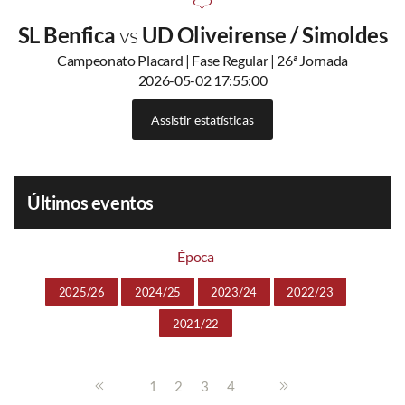
SL Benfica
vs
UD Oliveirense / Simoldes
Campeonato Placard | Fase Regular | 26ª Jornada
2026-05-02 17:55:00
Assistir estatísticas
Últimos eventos
Época
2025/26
2024/25
2023/24
2022/23
2021/22
...
...
1
2
3
4