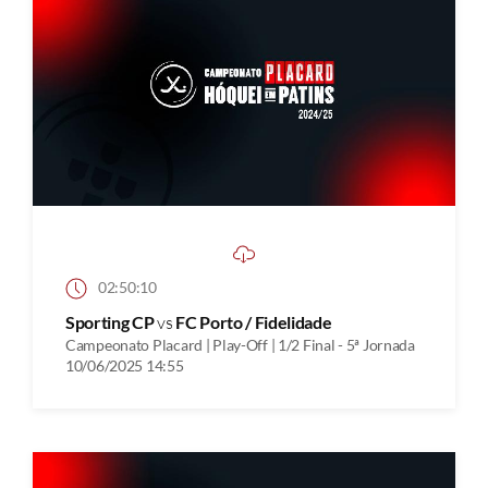
02:50:10
Sporting CP
vs
FC Porto / Fidelidade
Campeonato Placard | Play-Off | 1/2 Final - 5ª Jornada
10/06/2025 14:55