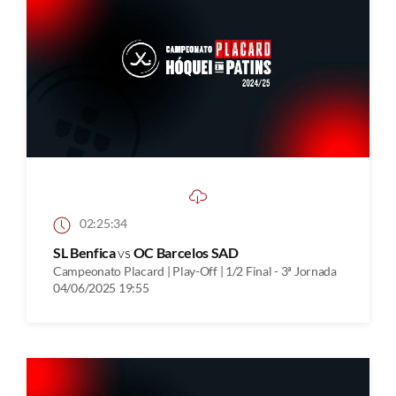
02:25:34
SL Benfica
vs
OC Barcelos SAD
Campeonato Placard | Play-Off | 1/2 Final - 3ª Jornada
04/06/2025 19:55