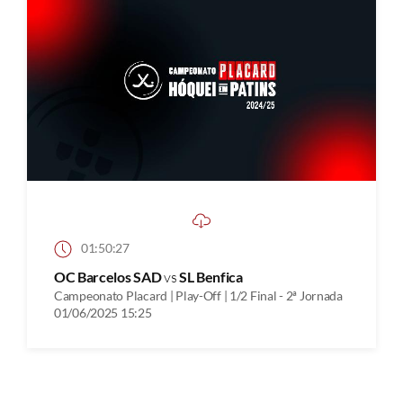
01:50:27
OC Barcelos SAD
vs
SL Benfica
Campeonato Placard | Play-Off | 1/2 Final - 2ª Jornada
01/06/2025 15:25