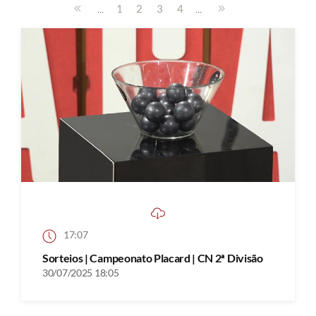
...
...
1
2
3
4
17:07
Sorteios | Campeonato Placard | CN 2ª Divisão
30/07/2025 18:05