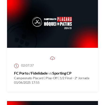
02:07:37
FC Porto / Fidelidade
vs
Sporting CP
Campeonato Placard | Play-Off | 1/2 Final - 2ª Jornada
01/06/2025 17:55