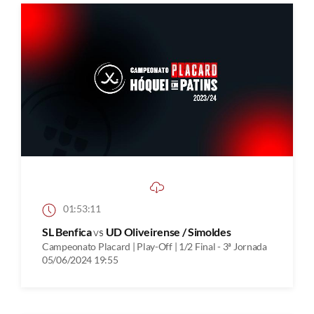
01:53:11
SL Benfica
vs
UD Oliveirense / Simoldes
Campeonato Placard | Play-Off | 1/2 Final - 3ª Jornada
05/06/2024 19:55