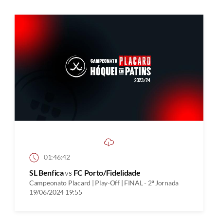
01:46:42
SL Benfica
vs
FC Porto/Fidelidade
Campeonato Placard | Play-Off | FINAL - 2ª Jornada
19/06/2024 19:55