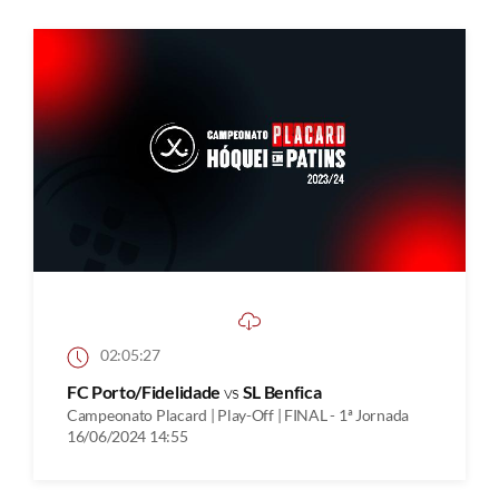
02:05:27
FC Porto/Fidelidade
vs
SL Benfica
Campeonato Placard | Play-Off | FINAL - 1ª Jornada
16/06/2024 14:55