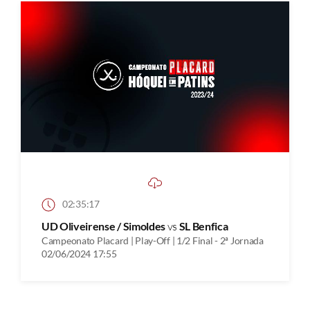
02:35:17
UD Oliveirense / Simoldes
vs
SL Benfica
Campeonato Placard | Play-Off | 1/2 Final - 2ª Jornada
02/06/2024 17:55