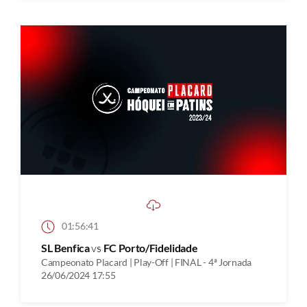
01:56:41
SL Benfica
vs
FC Porto/Fidelidade
Campeonato Placard | Play-Off | FINAL - 4ª Jornada
26/06/2024 17:55