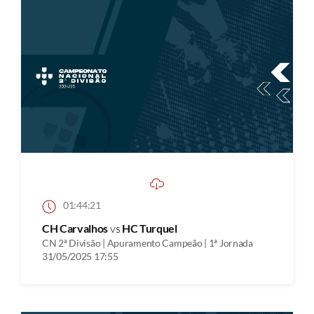
01:44:21
CH Carvalhos
vs
HC Turquel
CN 2ª Divisão | Apuramento Campeão | 1ª Jornada
31/05/2025 17:55