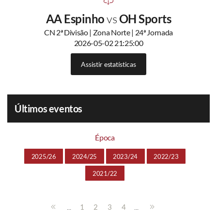
AA Espinho
vs
OH Sports
CN 2ª Divisão | Zona Norte | 24ª Jornada
2026-05-02 21:25:00
Assistir estatísticas
Últimos eventos
Época
2025/26
2024/25
2023/24
2022/23
2021/22
...
...
1
2
3
4