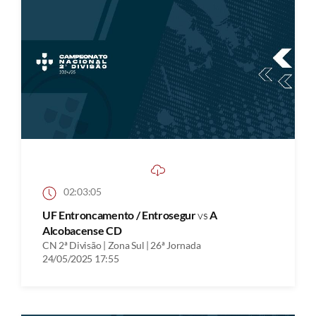
02:03:05
UF Entroncamento / Entrosegur
vs
A
Alcobacense CD
CN 2ª Divisão | Zona Sul | 26ª Jornada
24/05/2025 17:55