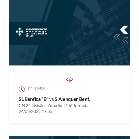
01:19:53
SL Benfica "B"
vs
S Alenquer Benf.
CN 2ª Divisão | Zona Sul | 26ª Jornada
24/05/2025 17:55