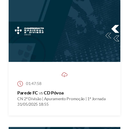
01:47:58
Parede FC
vs
CD Póvoa
CN 2ª Divisão | Apuramento Promoção | 1ª Jornada
31/05/2025 18:55