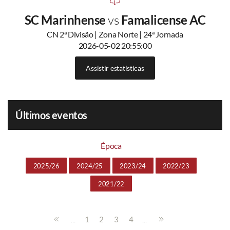
SC Marinhense
vs
Famalicense AC
CN 2ª Divisão | Zona Norte | 24ª Jornada
2026-05-02 20:55:00
Assistir estatísticas
Últimos eventos
Época
2025/26
2024/25
2023/24
2022/23
2021/22
...
...
1
2
3
4