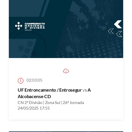
02:03:05
UF Entroncamento / Entrosegur
vs
A
Alcobacense CD
CN 2ª Divisão | Zona Sul | 26ª Jornada
24/05/2025 17:55