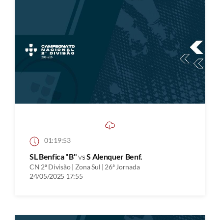
01:19:53
SL Benfica "B"
vs
S Alenquer Benf.
CN 2ª Divisão | Zona Sul | 26ª Jornada
24/05/2025 17:55