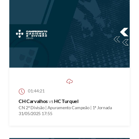
01:44:21
CH Carvalhos
vs
HC Turquel
CN 2ª Divisão | Apuramento Campeão | 1ª Jornada
31/05/2025 17:55