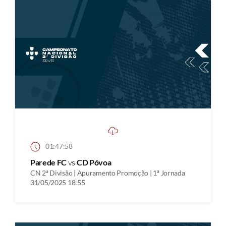
01:47:58
Parede FC
vs
CD Póvoa
CN 2ª Divisão | Apuramento Promoção | 1ª Jornada
31/05/2025 18:55