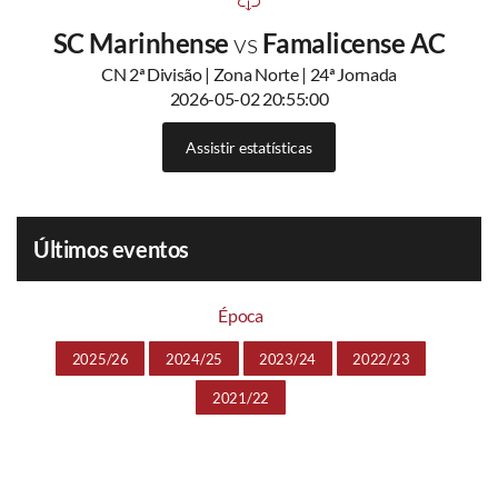
SC Marinhense
vs
Famalicense AC
CN 2ª Divisão | Zona Norte | 24ª Jornada
2026-05-02 20:55:00
Assistir estatísticas
Últimos eventos
Época
2025/26
2024/25
2023/24
2022/23
2021/22