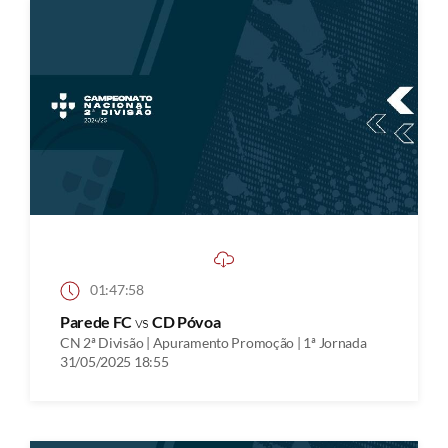
01:47:58
Parede FC
vs
CD Póvoa
CN 2ª Divisão | Apuramento Promoção | 1ª Jornada
31/05/2025 18:55