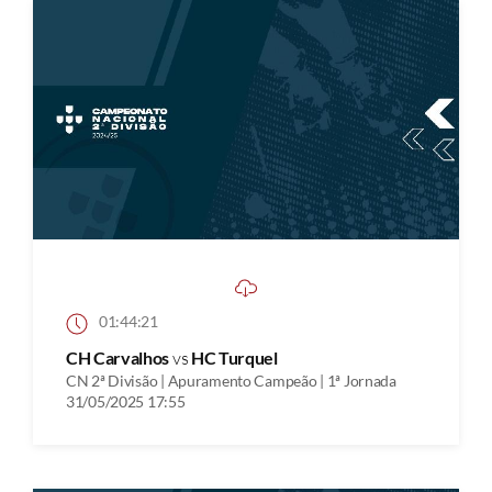
01:44:21
CH Carvalhos
vs
HC Turquel
CN 2ª Divisão | Apuramento Campeão | 1ª Jornada
31/05/2025 17:55