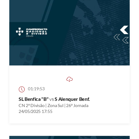
01:19:53
SL Benfica "B"
vs
S Alenquer Benf.
CN 2ª Divisão | Zona Sul | 26ª Jornada
24/05/2025 17:55