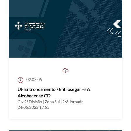
02:03:05
UF Entroncamento / Entrosegur
vs
A
Alcobacense CD
CN 2ª Divisão | Zona Sul | 26ª Jornada
24/05/2025 17:55