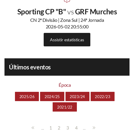
Sporting CP "B"
vs
GRF Murches
CN 2ª Divisão | Zona Sul | 24ª Jornada
2026-05-02 20:55:00
Assistir estatísticas
Últimos eventos
Época
2025/26
2024/25
2023/24
2022/23
2021/22
...
...
1
2
3
4