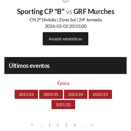
Sporting CP "B"
vs
GRF Murches
CN 2ª Divisão | Zona Sul | 24ª Jornada
2026-05-02 20:55:00
Assistir estatísticas
Últimos eventos
Época
2025/26
2024/25
2023/24
2022/23
2021/22
...
...
1
2
3
4