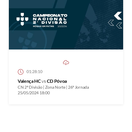
01:28:10
Valença HC
vs
CD Póvoa
CN 2ª Divisão | Zona Norte | 26ª Jornada
25/05/2024 18:00