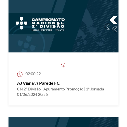
02:00:22
AJ Viana
vs
Parede FC
CN 2ª Divisão | Apuramento Promoção | 1ª Jornada
01/06/2024 20:55