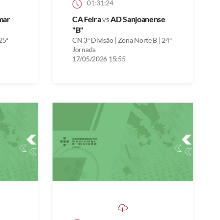
01:31:24
mar
CA Feira
vs
AD Sanjoanense
"B"
25ª
CN 3ª Divisão | Zona Norte B | 24ª
Jornada
17/05/2026 15:55