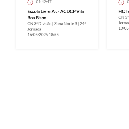
01:42:47
0
Escola Livre A
vs
ACDCP Vila
HC T
Boa Bispo
CN 3ª 
Jorna
CN 3ª Divisão | Zona Norte B | 24ª
10/05
Jornada
16/05/2026 18:55