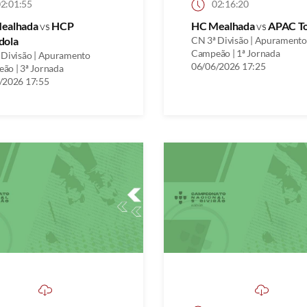
2:01:55
02:16:20
ealhada
vs
HCP
HC Mealhada
vs
APAC To
dola
CN 3ª Divisão | Apuramento
Campeão | 1ª Jornada
 Divisão | Apuramento
06/06/2026 17:25
ão | 3ª Jornada
/2026 17:55