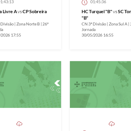
1:43:13
01:45:36
a Livre A
vs
CP Sobreira
HC Turquel "B"
vs
SC To
"B"
Divisão | Zona Norte B | 26ª
CN 3ª Divisão | Zona Sul A | 
da
Jornada
/2026 17:55
30/05/2026 16:55