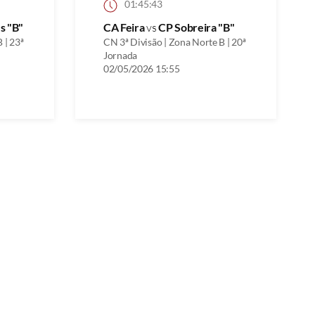
01:45:43
s "B"
CA Feira
vs
CP Sobreira "B"
 | 23ª
CN 3ª Divisão | Zona Norte B | 20ª
Jornada
02/05/2026 15:55