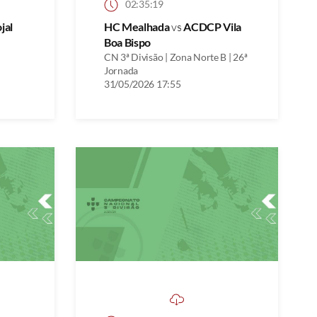
02:35:19
jal
HC Mealhada
vs
ACDCP Vila
Boa Bispo
CN 3ª Divisão | Zona Norte B | 26ª
Jornada
31/05/2026 17:55