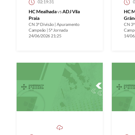
02:19:31
0
HC Mealhada
vs
ADJ Vila
HC M
Praia
Grân
CN 3ª Divisão | Apuramento
CN 3ª
Campeão | 5ª Jornada
Campe
24/06/2026 21:25
14/06