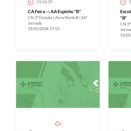
01:56:39
0
CA Feira
vs
AA Espinho "B"
Escol
CN 3ª Divisão | Zona Norte B | 26ª
"B"
Jornada
CN 3ª 
31/05/2026 17:55
Jorna
31/05