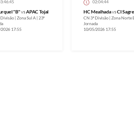
3:46:45
02:04:44
urquel "B"
vs
APAC Tojal
HC Mealhada
vs
CI Sagre
Divisão | Zona Sul A | 23ª
CN 3ª Divisão | Zona Norte B
da
Jornada
/2026 17:55
10/05/2026 17:55