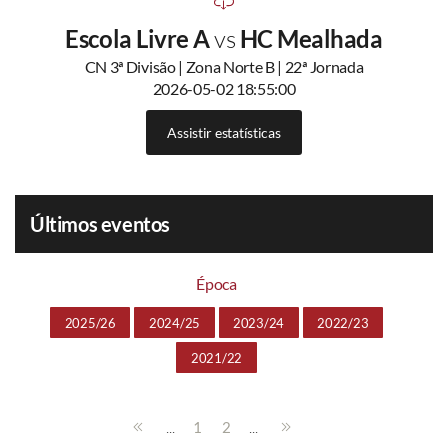
Escola Livre A
vs
HC Mealhada
CN 3ª Divisão | Zona Norte B | 22ª Jornada
2026-05-02 18:55:00
Assistir estatísticas
Últimos eventos
Época
2025/26
2024/25
2023/24
2022/23
2021/22
...
...
1
2