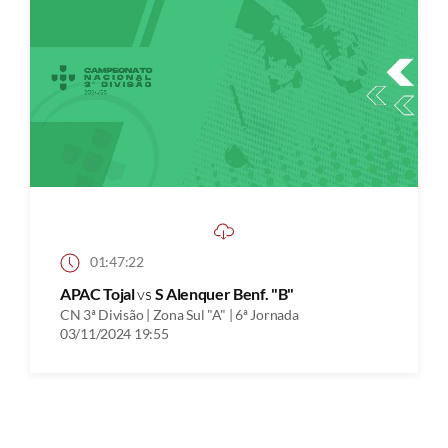
01:47:22
APAC Tojal
vs
S Alenquer Benf. "B"
CN 3ª Divisão | Zona Sul "A" | 6ª Jornada
03/11/2024 19:55