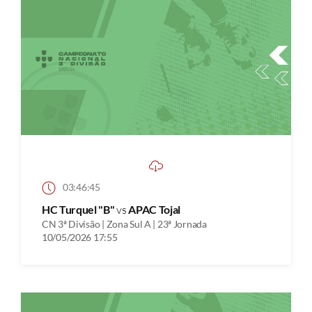
03:46:45
HC Turquel "B"
vs
APAC Tojal
CN 3ª Divisão | Zona Sul A | 23ª Jornada
10/05/2026 17:55