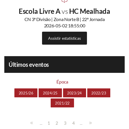
Escola Livre A
vs
HC Mealhada
CN 3ª Divisão | Zona Norte B | 22ª Jornada
2026-05-02 18:55:00
Assistir estatísticas
Últimos eventos
Época
2025/26
2024/25
2023/24
2022/23
2021/22
...
...
1
2
3
4