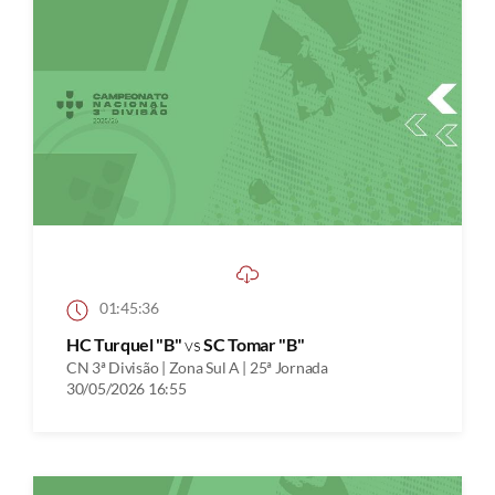
01:45:36
HC Turquel "B"
vs
SC Tomar "B"
CN 3ª Divisão | Zona Sul A | 25ª Jornada
30/05/2026 16:55