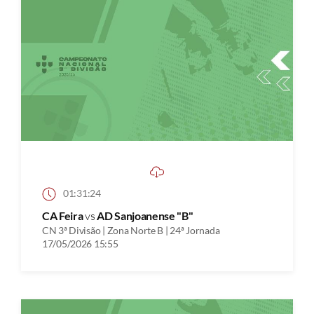
01:31:24
CA Feira
vs
AD Sanjoanense "B"
CN 3ª Divisão | Zona Norte B | 24ª Jornada
17/05/2026 15:55