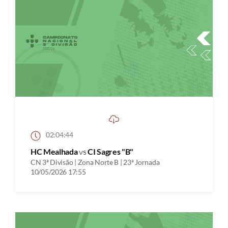
02:04:44
HC Mealhada
vs
CI Sagres "B"
CN 3ª Divisão | Zona Norte B | 23ª Jornada
10/05/2026 17:55