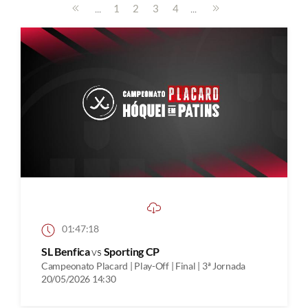
...
...
1
2
3
4
01:47:18
SL Benfica
vs
Sporting CP
Campeonato Placard | Play-Off | Final | 3ª Jornada
20/05/2026 14:30