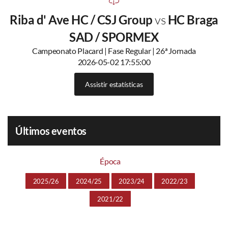
Riba d' Ave HC / CSJ Group
vs
HC Braga
SAD / SPORMEX
Campeonato Placard | Fase Regular | 26ª Jornada
2026-05-02 17:55:00
Assistir estatísticas
Últimos eventos
Época
2025/26
2024/25
2023/24
2022/23
2021/22