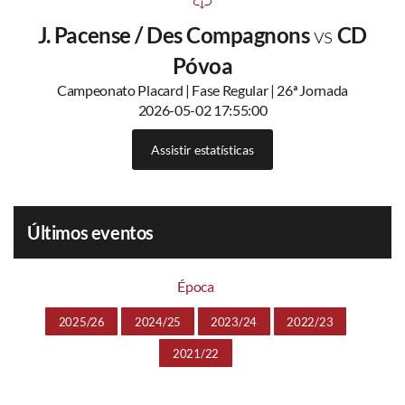
J. Pacense / Des Compagnons
vs
CD
Póvoa
Campeonato Placard | Fase Regular | 26ª Jornada
2026-05-02 17:55:00
Assistir estatísticas
Últimos eventos
Época
2025/26
2024/25
2023/24
2022/23
2021/22