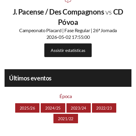
J. Pacense / Des Compagnons
vs
CD
Póvoa
Campeonato Placard | Fase Regular | 26ª Jornada
2026-05-02 17:55:00
Assistir estatísticas
Últimos eventos
Época
2025/26
2024/25
2023/24
2022/23
2021/22